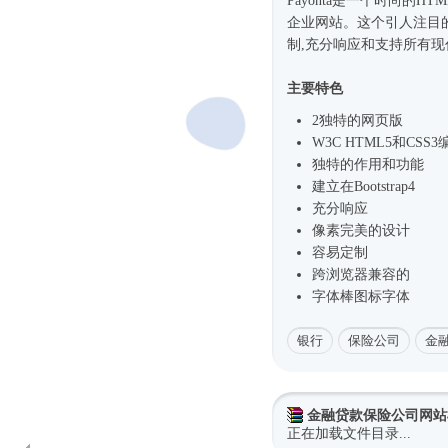
Payonta是一个
时尚
的
HT
企业网站。这个引人注目的b
制,充分响应和支持所有
主要特色
2独特的网页版
W3C HTML5和CSS3
独特的作用和功能
建立在
Bootstrap4
充分响应
像素完美的设计
容易定制
跨浏览器兼容的
字体棒图标字体
银行
保险公司
金
金融贷款保险公司网站
正在加载文件目录...