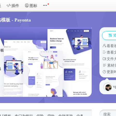
板
插件
图标
- Payonta
预 
看看
查看
文件大
素材
更新时
v